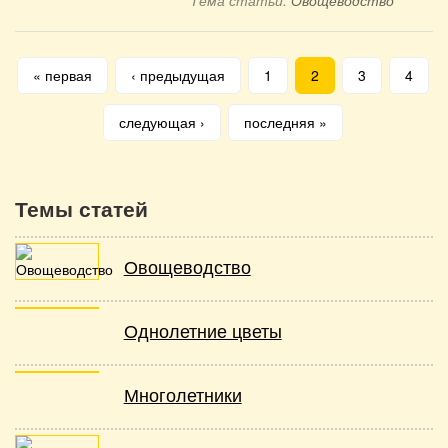
Тема статьи:
Овощеводство
Страницы
« первая
‹ предыдущая
1
2
3
4
следующая ›
последняя »
Темы статей
Овощеводство
Однолетние цветы
Многолетники