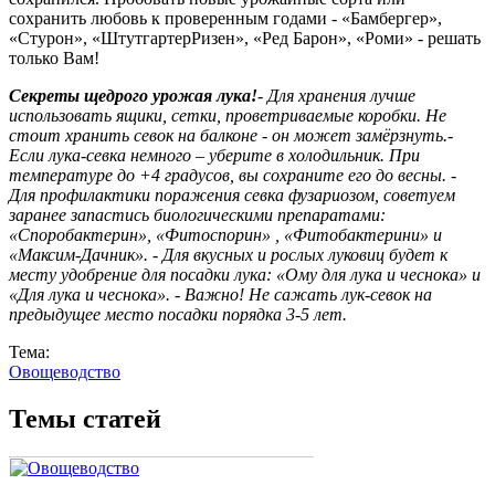
сохранить любовь к проверенным годами - «Бамбергер»,
«Стурон», «ШтутгартерРизен», «Ред Барон», «Роми» - решать
только Вам!
Секреты щедрого урожая лука!
- Для хранения лучше
использовать ящики, сетки, проветриваемые коробки. Не
стоит хранить севок на балконе - он может замёрзнуть.-
Если лука-севка немного – уберите в холодильник. При
температуре до +4 градусов, вы сохраните его до весны. -
Для профилактики поражения севка фузариозом, советуем
заранее запастись биологическими препаратами:
«Споробактерин», «Фитоспорин» , «Фитобактерини» и
«Максим-Дачник». - Для вкусных и рослых луковиц будет к
месту удобрение для посадки лука: «Ому для лука и чеснока» и
«Для лука и чеснока». - Важно! Не сажать лук-севок на
предыдущее место посадки порядка 3-5 лет.
Тема:
Овощеводство
Темы статей