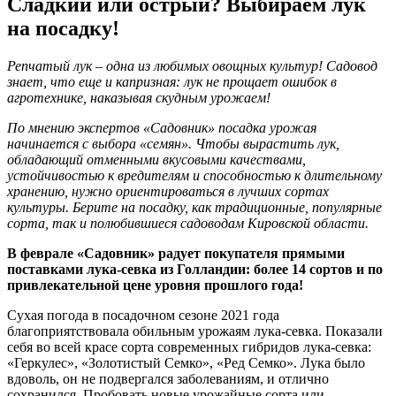
Сладкий или острый? Выбираем лук
на посадку!
Репчатый лук – одна из любимых овощных культур! Садовод
знает, что еще и капризная: лук не прощает ошибок в
агротехнике, наказывая скудным урожаем!
По мнению экспертов «Садовник» посадка урожая
начинается с выбора «семян». Чтобы вырастить лук,
обладающий отменными вкусовыми качествами,
устойчивостью к вредителям и способностью к длительному
хранению, нужно ориентироваться в лучших сортах
культуры. Берите на посадку, как традиционные, популярные
сорта, так и полюбившиеся садоводам Кировской области.
В феврале «Садовник» радует покупателя прямыми
поставками лука-севка из Голландии: более 14 сортов и по
привлекательной цене уровня прошлого года!
Сухая погода в посадочном сезоне 2021 года
благоприятствовала обильным урожаям лука-севка. Показали
себя во всей красе сорта современных гибридов лука-севка:
«Геркулес», «Золотистый Семко», «Ред Семко». Лука было
вдоволь, он не подвергался заболеваниям, и отлично
сохранился. Пробовать новые урожайные сорта или