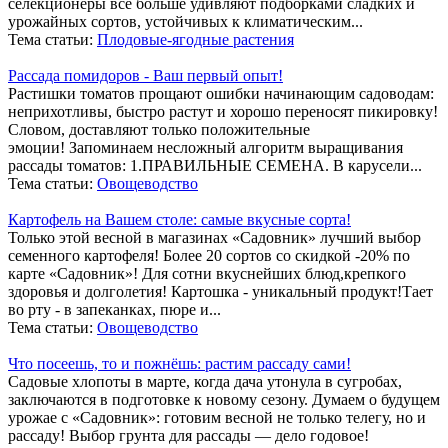
селекционеры все больше удивляют подборками сладких и
урожайных сортов, устойчивых к климатическим...
Тема статьи:
Плодовые-ягодные растения
Рассада помидоров - Ваш первый опыт!
Растишки томатов прощают ошибки начинающим садоводам:
неприхотливы, быстро растут и хорошо переносят пикировку!
Словом, доставляют только положительные
эмоции! Запоминаем несложный алгоритм выращивания
рассады томатов: 1.ПРАВИЛЬНЫЕ СЕМЕНА. В карусели...
Тема статьи:
Овощеводство
Картофель на Вашем столе: самые вкусные сорта!
Только этой весной в магазинах «Садовник» лучший выбор
семенного картофеля! Более 20 сортов со скидкой -20% по
карте «Садовник»! Для сотни вкуснейших блюд,крепкого
здоровья и долголетия! Картошка - уникальный продукт!Тает
во рту - в запеканках, пюре и...
Тема статьи:
Овощеводство
Что посеешь, то и пожнёшь: растим рассаду сами!
Садовые хлопоты в марте, когда дача утонула в сугробах,
заключаются в подготовке к новому сезону. Думаем о будущем
урожае с «Садовник»: готовим весной не только телегу, но и
рассаду! Выбор грунта для рассады — дело годовое!