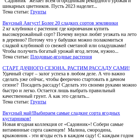
"Садовник" желает всем огородникам рекордного урожая и
шикарных цветников. Пусть 2023 наделит...
Тема статьи:
Грунты
Вкусный Август! Более 20 сладких сортов земляники
2 кг клубники с растения: где кировчанам купить
высокоурожайный сорт? Почему внуки любят уезжать на лето
в деревню? Потому что у бабушки можно полакомиться
сладкой клубникой со свежей сметаной или оладушками!
Чтобы получить богатый урожай ягод летом, нужно...
Тема статьи:
Плодовые-ягодные растения
СТАРТ ДАЧНОГО СЕЗОНА. РАСТИМ РАССАДУ САМИ!
Удачный старт – залог успеха в любом деле. А что важно
сделать уже сейчас, чтобы феерично стартовать в дачном
сезоне? Посадить рассаду! Сделать это своими руками можно
быстро и легко. Остается лишь выбрать правильный
качественный грунт. А как это сделать...
Тема статьи:
Грунты
Вкусный май!Выбираем самые сладкие сорта ягодных
кустарников!
Новая ягодная коллекция от «Садовник»! Собери самые
витаминные сорта саженцев! Малина, смородина,
крыжовник - эти ягоды есть в каждом саду! С каждым годом