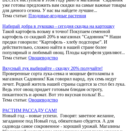
уже готовы предложить вам скидки на самые важные товары
для дачного сезона. У нас вы найдете лучшие...
Тема статьи:
Плодовые-ягодные растения
Набирай добра в лукошко - сегодня скидка на картошку
Такой картофель возьму я точно! Покупаем семенной
картофель со скидкой 20% в магазинах "Садовник"* Наши
предки говорили: “Картофель - хлебу подспорье”. И
действительно, сложно найти в нашей стране более
популярный и любимый овощ. Плоды картофеля удивляют...
Тема статьи:
Овощеводство
Вкусный лук выбирайте - скидку 20% получайте!
Проверенные сорта лука-севка и мощные фитолампы в
магазинах Садовник! Как говорил народ, лук семь недуг
лечит. Редкий житель нашей страны садится за стол без лука.
Ведь этот овощ придает готовым блюдам остроту,
пикантность и аромат. Вот это вкусная польза! В...
Тема статьи:
Овощеводство
РАСТИМ РАССАДУ САМ!
Новый год – новые успехи. Говорят: заветное желание,
загаданное под Новый год, обязательно сбудется. А для
садовода самое сокровенное - хороший урожай. Магазины