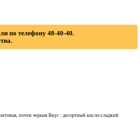
ли по телефону 48-40-40.
тва.
олетовая, почти черная Вкус : десертный кисло-сладкий