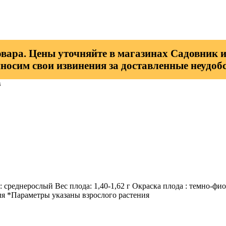
овара. Цены уточняйте в магазинах Садовник и
носим свои извинения за доставленные неудобс
в
: среднерослый Вес плода: 1,40-1,62 г Окраска плода : темно-фи
ля *Параметры указаны взрослого растения