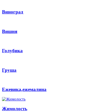
Виноград
Вишня
Голубика
Груша
Ежевика,ежемалина
Жимолость