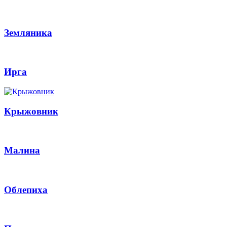
Земляника
Ирга
Крыжовник
Малина
Облепиха