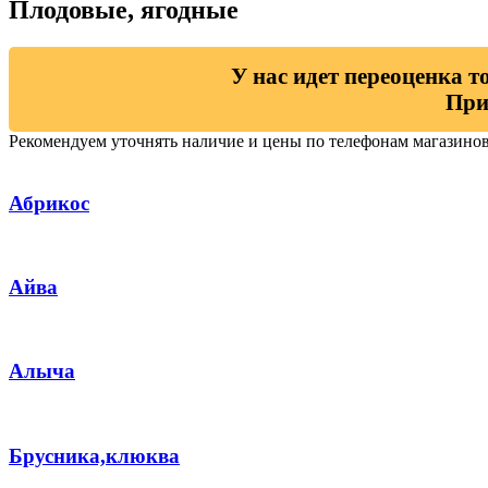
Плодовые, ягодные
У нас идет переоценка т
При
Рекомендуем уточнять наличие и цены по телефонам магазино
Абрикос
Айва
Алыча
Брусника,клюква