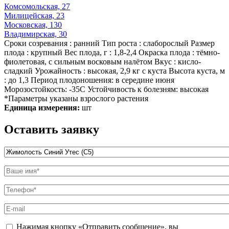
Комсомольская, 27
Милицейская, 23
Московская, 130
Владимирская, 30
Сроки созревания : ранний Тип роста : слаборослый Размер
плода : крупный Вес плода, г : 1,8-2,4 Окраска плода : тёмно-
фиолетовая, с сильным восковым налётом Вкус : кисло-
сладкий Урожайность : высокая, 2,9 кг с куста Высота куста, м
: до 1,3 Период плодоношения: в середине июня
Морозостойкость: -35С Устойчивость к болезням: высокая
*Параметры указаны взрослого растения
Единица измерения:
шт
Оставить заявку
Название товара
*
Ваше имя
*
Телефон
*
E-mail
politika
Нажимая кнопку «Отправить сообщение», вы
*