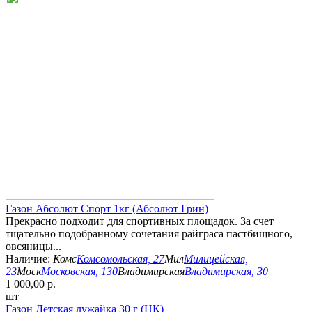
Газон Абсолют Спорт 1кг (Абсолют Грин)
Прекрасно подходит для спортивных площадок. За счет
тщательно подобранному сочетания райграса пастбищного,
овсяницы...
Наличие:
Комс
Комсомольская, 27
Мил
Милицейская,
23
Моск
Московская, 130
Владимирская
Владимирская, 30
1 000,00 р.
шт
Газон Детская лужайка 30 г (НК)