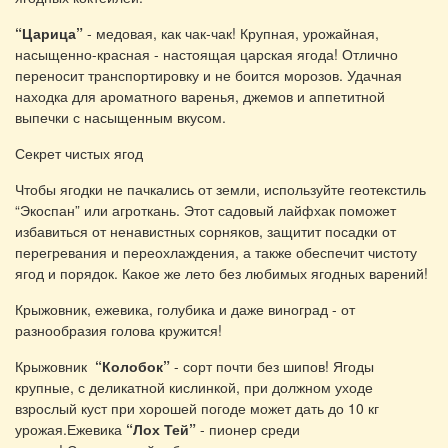
“Царица”
- медовая, как чак-чак! Крупная, урожайная,
насыщенно-красная - настоящая царская ягода! Отлично
переносит транспортировку и не боится морозов. Удачная
находка для ароматного варенья, джемов и аппетитной
выпечки с насыщенным вкусом.
Секрет чистых ягод
Чтобы ягодки не пачкались от земли, используйте геотекстиль
“Экоспан” или агроткань. Этот садовый лайфхак поможет
избавиться от ненавистных сорняков, защитит посадки от
перегревания и переохлаждения, а также обеспечит чистоту
ягод и порядок. Какое же лето без любимых ягодных варений!
Крыжовник, ежевика, голубика и даже виноград - от
разнообразия голова кружится!
Крыжовник
“Колобок”
- сорт почти без шипов! Ягоды
крупные, с деликатной кислинкой, при должном уходе
взрослый куст при хорошей погоде может дать до 10 кг
урожая.Ежевика
“Лох Тей”
- пионер среди