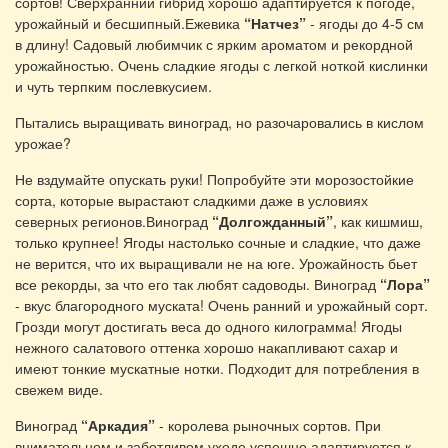
сортов! Сверхранний гибрид хорошо адаптируется к погоде,
урожайный и бесшипный.Ежевика
“Натчез”
- ягоды до 4-5 см
в длину! Садовый любимчик с ярким ароматом и рекордной
урожайностью. Очень сладкие ягоды с легкой ноткой кислинки
и чуть терпким послевкусием.
Пытались выращивать виноград, но разочаровались в кислом
урожае?
Не вздумайте опускать руки! Попробуйте эти морозостойкие
сорта, которые вырастают сладкими даже в условиях
северных регионов.Виноград
“Долгожданный”
, как кишмиш,
только крупнее! Ягоды настолько сочные и сладкие, что даже
не верится, что их выращивали не на юге. Урожайность бьет
все рекорды, за что его так любят садоводы. Виноград
“Лора”
- вкус благородного муската! Очень ранний и урожайный сорт.
Грозди могут достигать веса до одного килограмма! Ягоды
нежного салатового оттенка хорошо накапливают сахар и
имеют тонкие мускатные нотки. Подходит для потребления в
свежем виде.
Виноград
“Аркадия”
- королева рыночных сортов. При
внимательном и заботливом уходе успешно адаптируется к