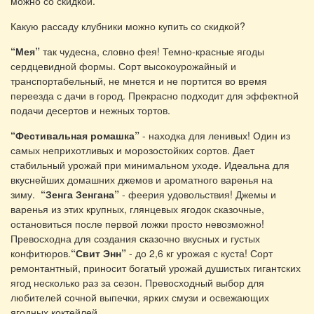
можно со скидкой.
Какую рассаду клубники можно купить со скидкой?
“Мея”
так чудесна, словно фея! Темно-красные ягоды
сердцевидной формы. Сорт высокоурожайный и
транспортабельный, не мнется и не портится во время
переезда с дачи в город. Прекрасно подходит для эффектной
подачи десертов и нежных тортов.
“Фестивальная ромашка”
- находка для ленивых! Один из
самых неприхотливых и морозостойких сортов. Дает
стабильный урожай при минимальном уходе. Идеальна для
вкуснейших домашних джемов и ароматного варенья на
зиму.
“Зенга Зенгана”
- феерия удовольствия! Джемы и
варенья из этих крупных, глянцевых ягодок сказочные,
остановиться после первой ложки просто невозможно!
Превосходна для создания сказочно вкусных и густых
конфитюров.
“Свит Энн”
- до 2,6 кг урожая с куста! Сорт
ремонтантный, приносит богатый урожай душистых гигантских
ягод несколько раз за сезон. Превосходный выбор для
любителей сочной выпечки, ярких смузи и освежающих
ягодных коктейлей.