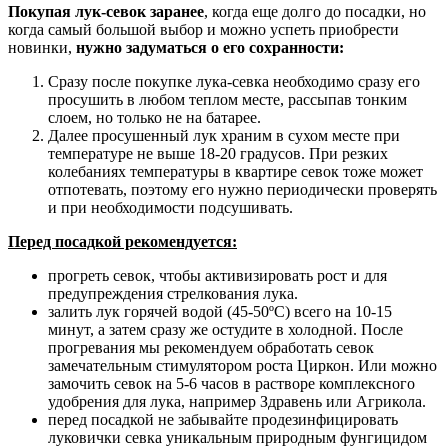
Покупая лук-севок заранее
, когда еще долго до посадки, но
когда самый большой выбор и можно успеть приобрести
новинки,
нужно задуматься о его сохранности:
Сразу после покупке лука-севка необходимо сразу его
просушить в любом теплом месте, рассыпав тонким
слоем, но только не на батарее.
Далее просушенный лук храним в сухом месте при
температуре не выше 18-20 градусов. При резких
колебаниях температуры в квартире севок тоже может
отпотевать, поэтому его нужно периодически проверять
и при необходимости подсушивать.
Перед посадкой рекомендуется:
прогреть севок, чтобы активизировать рост и для
предупреждения стрелкования лука.
залить лук горячей водой (45-50ºС) всего на 10-15
минут, а затем сразу же остудите в холодной. После
прогревания мы рекомендуем обработать севок
замечательным стимулятором роста Циркон. Или можно
замочить севок на 5-6 часов в растворе комплексного
удобрения для лука, например Здравень или Агрикола.
перед посадкой не забывайте продезинфицировать
луковички севка уникальным природным фунгицидом