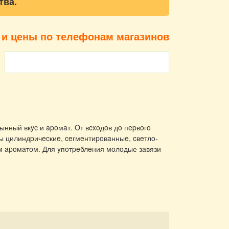
тва.
 и цены по телефонам магазинов
нный вкyc и apoмaт. Oт вcxoдoв дo пepвoгo
ды цилиндpичecкиe, ceгмeнтиpoвaнныe, cвeтлo-
м apoмaтoм. Для yпoтpeблeния мoлoдые зaвязи