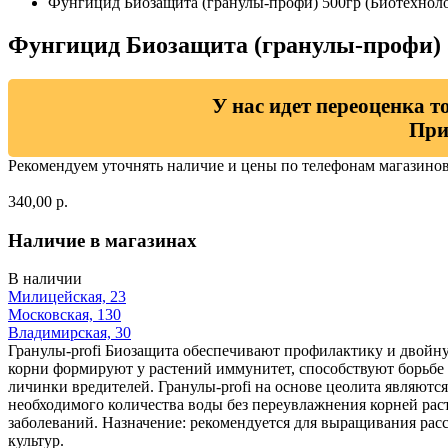
Фунгицид Биозащита (гранулы-профи) 500гр (Биотехнолог
Фунгицид Биозащита (гранулы-профи) 5
У нас идет переоценка т
При
Рекомендуем уточнять наличие и цены по телефонам магазино
340,00 р.
Наличие в магазинах
В наличии
Милицейская, 23
Московская, 130
Владимирская, 30
Гранулы-profi Биозащита обеспечивают профилактику и двойн
корни формируют у растений иммунитет, способствуют борьбе 
личинки вредителей. Гранулы-profi на основе цеолита являют
необходимого количества воды без переувлажнения корней рас
заболеваний. Назначение: рекомендуется для выращивания расс
культур.