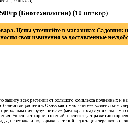
ии) (10 шт/кор)
00гр (Биотехнологии) (10 шт/кор)
овара. Цены уточняйте в магазинах Садовник и
носим свои извинения за доставленные неудобс
в
ую защиту всех растений от большого комплекса почвенных и н
с болезнями растений. Оказывают многолетнее воздействие, сд
ся природным почвоулучшителем (мелиорантом) с уникальными с
тения. Укрепляет корни растений, препятствует развитию корне
ады, пересадка и подкормка растений, адаптация черенков - ов