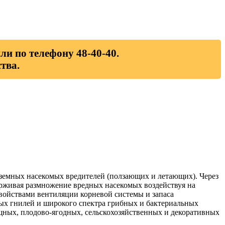
ли по телефону 48-40-40.
тва.
аземных насекомых вредителей (ползающих и летающих). Через
ерживая размножение вредных насекомых воздействуя на
войствами вентиляции корневой системы и запаса
вых гнилей и широкого спектра грибных и бактериальных
ощных, плодово-ягодных, сельскохозяйственных и декоративных