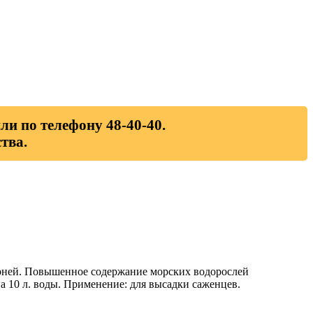
ли по телефону 48-40-40.
тва.
орней. Повышенное содержание морских водорослей
а 10 л. воды. Применение: для высадки саженцев.