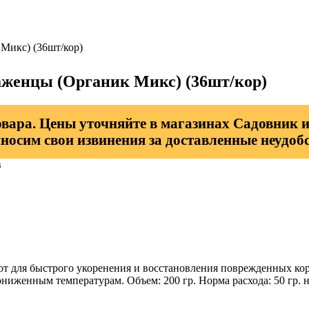
Микс) (36шт/кор)
аженцы (Органик Микс) (36шт/кор)
овара. Цены уточняйте в магазинах Садовник и
носим свои извинения за доставленные неудобс
в
от для быстрого укоренения и восстановления поврежденных к
ниженным температурам. Объем: 200 гр. Норма расхода: 50 гр. н