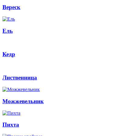
Вереск
Ель
Кедр
Лиственница
Можжевельник
Пихта