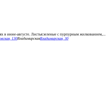
х в июне-августе. Листья:зеленые с пурпурным жилкованием,...
вская, 130
Владимирская
Владимирская, 30