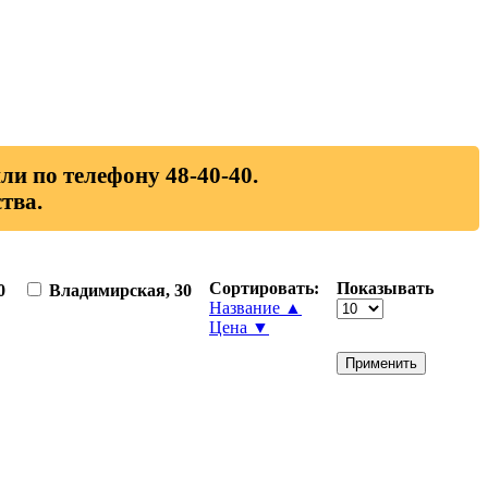
ли по телефону 48-40-40.
тва.
Сортировать:
Показывать
0
Владимирская, 30
Название ▲
Цена ▼