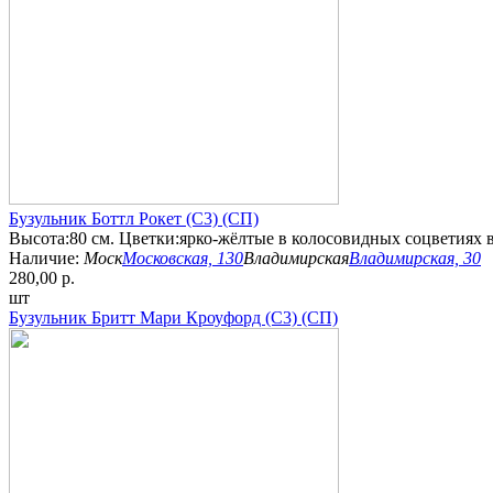
Бузульник Боттл Рокет (С3) (СП)
Высота:80 см. Цветки:ярко-жёлтые в колосовидных соцветиях в
Наличие:
Моск
Московская, 130
Владимирская
Владимирская, 30
280,00 р.
шт
Бузульник Бритт Мари Кроуфорд (С3) (СП)