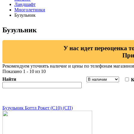
Ландшафт
Многолетники
Бузульник
Бузульник
У нас идет переоценка т
При
Рекомендуем уточнять наличие и цены по телефонам магазино
Показано 1 - 10 из 10
Найти
К
Бузульник Боттл Рокет (С10) (СП)