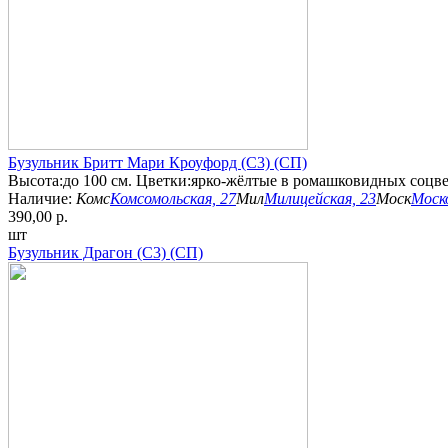
Бузульник Бритт Мари Кроуфорд (С3) (СП)
Высота:до 100 см. Цветки:ярко-жёлтые в ромашковидных соцвет
Наличие:
Комс
Комсомольская, 27
Мил
Милицейская, 23
Моск
Моско
390,00 р.
шт
Бузульник Драгон (С3) (СП)