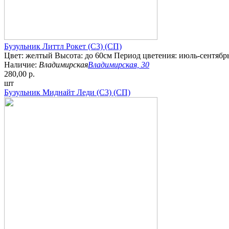
Бузульник Литтл Рокет (С3) (СП)
Цвет: желтый Высота: до 60см Период цветения: июль-сентябр
Наличие:
Владимирская
Владимирская, 30
280,00 р.
шт
Бузульник Миднайт Леди (С3) (СП)