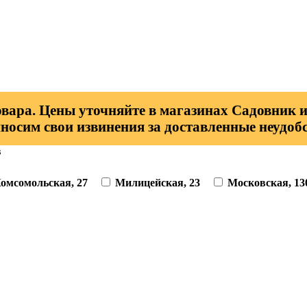
овара. Цены уточняйте в магазинах Садовник и
носим свои извинения за доставленные неудобс
в
омсомольская, 27
Милицейская, 23
Московская, 13