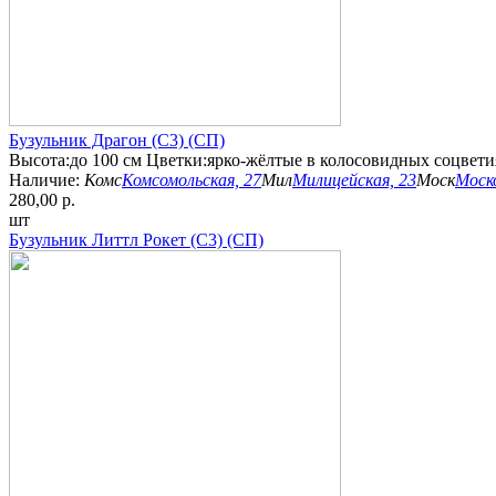
Бузульник Драгон (С3) (СП)
Высота:до 100 см Цветки:ярко-жёлтые в колосовидных соцветия
Наличие:
Комс
Комсомольская, 27
Мил
Милицейская, 23
Моск
Моско
280,00 р.
шт
Бузульник Литтл Рокет (С3) (СП)