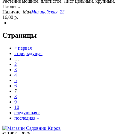
Растение мощное, плетистое. Лист цельный, крупный.
Плоды...
Наличие:
Мил
Милицейская, 23
16,00 р.
шт
Страницы
« первая
‹ предыдущая
…
2
3
4
5
6
7
8
9
10
следующая ›
последняя »
© 1997 - 2026 г.