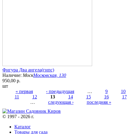
Фигура Два ангела(гипс)
Наличие:
Моск
Московская, 130
950,00 р.
шт
« первая
‹ предыдущая
…
9
10
11
12
13
14
15
16
17
Страницы
…
следующая ›
последняя »
© 1997 - 2026 г.
Каталог
Товары для сада