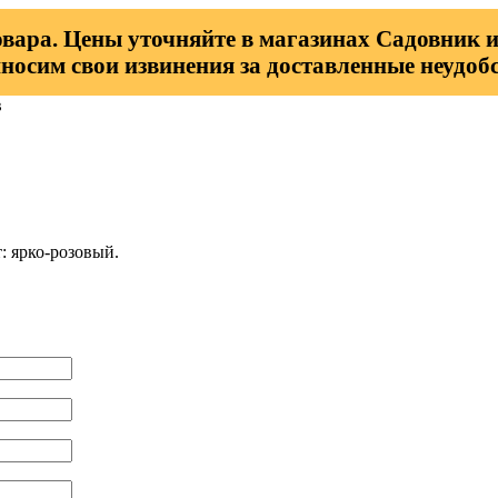
овара. Цены уточняйте в магазинах Садовник и
носим свои извинения за доставленные неудобс
в
: ярко-розовый.