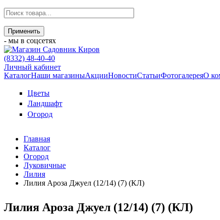
- мы в соцсетях
(8332) 48-40-40
Личный кабинет
Каталог
Наши магазины
Акции
Новости
Статьи
Фотогалерея
О ко
Цветы
Ландшафт
Огород
Главная
Каталог
Огород
Луковичные
Лилия
Лилия Ароза Джуел (12/14) (7) (КЛ)
Лилия Ароза Джуел (12/14) (7) (КЛ)