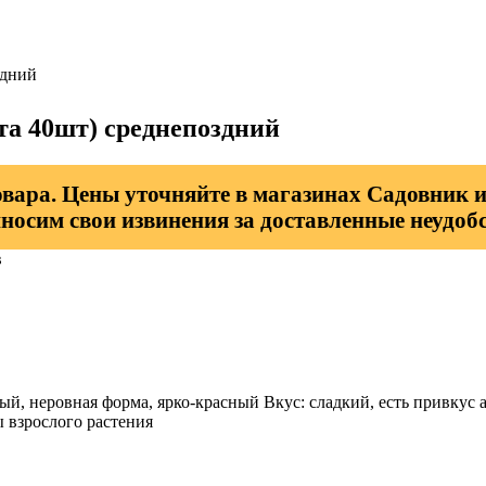
здний
та 40шт) среднепоздний
овара. Цены уточняйте в магазинах Садовник и
носим свои извинения за доставленные неудобс
в
ный, неровная форма, ярко-красный Вкус: сладкий, есть привкус
ы взрослого растения