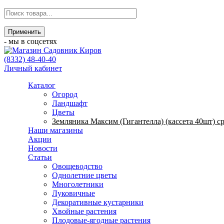
- мы в соцсетях
(8332) 48-40-40
Личный кабинет
Каталог
Огород
Ландшафт
Цветы
Земляника Максим (Гигантелла) (кассета 40шт) 
Наши магазины
Акции
Новости
Статьи
Овощеводство
Однолетние цветы
Многолетники
Луковичные
Декоративные кустарники
Хвойные растения
Плодовые-ягодные растения