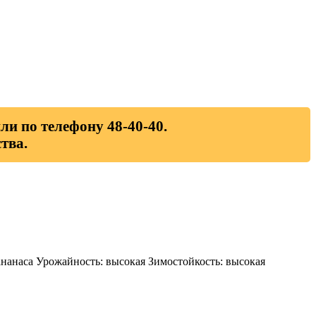
ли по телефону 48-40-40.
тва.
 ананаса Урожайность: высокая Зимостойкость: высокая