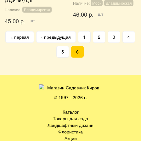
Наличие:
Моск
Владимирская
Наличие:
Владимирская
46,00 р.
шт
45,00 р.
шт
Страницы
« первая
‹ предыдущая
1
2
3
4
5
6
© 1997 - 2026 г.
Каталог
Товары для сада
Ландшафтный дизайн
Флористика
Акции