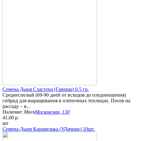
Семена Дыня Сластена (Гавриш) 0,5 гр.
Среднеспелый (69-90 дней от всходов до плодоношения)
гибрид для выращивания в пленочных теплицах. Посев на
рассаду – в...
Наличие:
Моск
Московская, 130
41,00 р.
шт
Семена Дыня Карамелька (УДачник) 10шт.