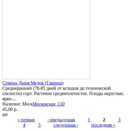
Семена Дыня Медок (Гавриш)
Среднеранний (78-85 дней от всходов до технической
спелости) сорт. Растение среднеплетистое. Плоды округлые,
ярко-...
Наличие:
Моск
Московская, 130
45,00 р.
шт
« первая
‹ предыдущая
1
2
3
4
5
следующая ›
последняя »
Страницы