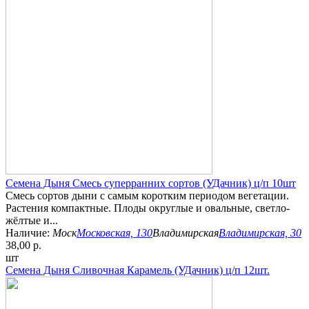
Семена Дыня Смесь суперранних сортов (УДачник) ц/п 10шт
Смесь сортов дыни с самым коротким периодом вегетации.
Растения компактные. Плоды округлые и овальные, светло-
жёлтые и...
Наличие:
Моск
Московская, 130
Владимирская
Владимирская, 30
38,00 р.
шт
Семена Дыня Сливочная Карамель (УДачник) ц/п 12шт.