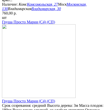
Наличие:
Комс
Комсомольская, 27
Моск
Московская,
130
Владимирская
Владимирская, 30
760,00 р.
шт
Груша Просто Мария (С4) (СП)
Груша Просто Мария (С4) (СП)
Срок созревания: средний Высота дерева: 3м Масса плодов:
180гр Вкус: кисло-слодкий, со слабым ароматом Окраска: