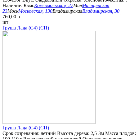
Наличие:
Комс
Комсомольская, 27
Мил
Милицейская,
23
Моск
Московская, 130
Владимирская
Владимирская, 30
760,00 р.
шт
Груша Лада (С4) (СП)
Груша Лада (С4) (СП)
Срок созревания: летний Высота дерева: 2,5-3м Масса плодов:
100-110 г Вкус: сладкий с кислинкой Окраска: основная...