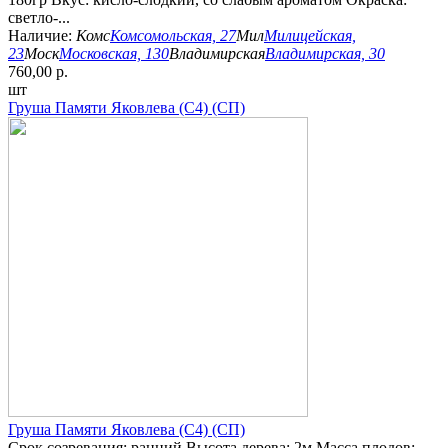
светло-...
Наличие:
Комс
Комсомольская, 27
Мил
Милицейская,
23
Моск
Московская, 130
Владимирская
Владимирская, 30
760,00 р.
шт
Груша Памяти Яковлева (С4) (СП)
Груша Памяти Яковлева (С4) (СП)
Срок созревания: ранний Высота дерева: 2м Масса плодов: