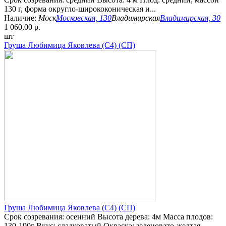
130 г, форма округло-ширококоническая и...
Наличие:
Моск
Московская, 130
Владимирская
Владимирская, 30
1 060,00 р.
шт
Груша Любимица Яковлева (С4) (СП)
Груша Любимица Яковлева (С4) (СП)
Срок созревания: осенний Высота дерева: 4м Масса плодов:
130-190г Вкус: сладковатый Окраска: зеленовато-желтая...