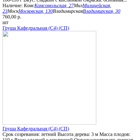
Наличие:
Комс
Комсомольская, 27
Мил
Милицейская,
23
Моск
Московская, 130
Владимирская
Владимирская, 30
760,00 р.
шт
Груша Кафедральная (С4) (СП)
Груша Кафедральная (С4) (СП)
Срок созревания: летний Высота дерева: 3 м Масса плодов:
110 г Вкус: сладкий с кислинкой Окраска:желтовато-зеленая,