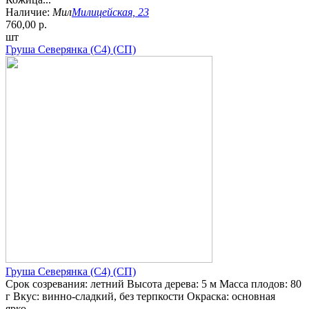
Наличие:
Мил
Милицейская, 23
760,00 р.
шт
Груша Северянка (С4) (СП)
Груша Северянка (С4) (СП)
Срок созревания: летний Высота дерева: 5 м Масса плодов: 80
г Вкус: винно-сладкий, без терпкости Окраска: основная
ярко...