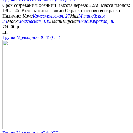
Срок созревания: осенний Высота дерева: 2,5м. Масса плодов:
130-150г Вкус: кисло-сладкий Окраска: основная окраска...
Наличие:
Комс
Комсомольская, 27
Мил
Милицейская,
23
Моск
Московская, 130
Владимирская
Владимирская, 30
760,00 р.
шт
Груша Мраморная (С4) (СП)
Груша Мраморная (С4) (СП)