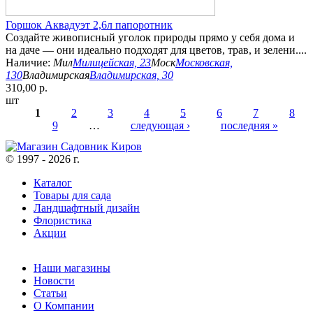
Горшок Аквадуэт 2,6л папоротник
Создайте живописный уголок природы прямо у себя дома и
на даче — они идеально подходят для цветов, трав, и зелени....
Наличие:
Мил
Милицейская, 23
Моск
Московская,
130
Владимирская
Владимирская, 30
310,00 р.
шт
1
2
3
4
5
6
7
8
9
…
следующая ›
последняя »
Страницы
© 1997 - 2026 г.
Каталог
Товары для сада
Ландшафтный дизайн
Флористика
Акции
Наши магазины
Новости
Статьи
О Компании