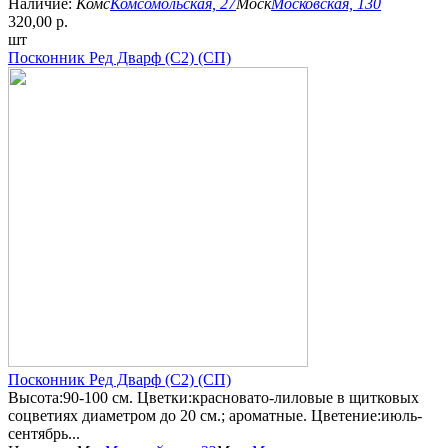
Наличие:
Комс
Комсомольская, 27
Моск
Московская, 130
320,00 р.
шт
Посконник Ред Дварф (С2) (СП)
Посконник Ред Дварф (С2) (СП)
Высота:90-100 см. Цветки:красновато-лиловые в щитковых
соцветиях диаметром до 20 см.; ароматные. Цветение:июль-
сентябрь...