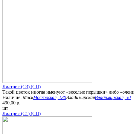
Лиатрис (С3) (СП)
Такой цветок иногда именуют «веселые перышки» либо «олений 
Наличие:
Моск
Московская, 130
Владимирская
Владимирская, 30
490,00 р.
шт
Лиатрис (С1) (СП)