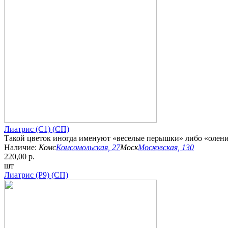
Лиатрис (С1) (СП)
Такой цветок иногда именуют «веселые перышки» либо «олений 
Наличие:
Комс
Комсомольская, 27
Моск
Московская, 130
220,00 р.
шт
Лиатрис (Р9) (СП)