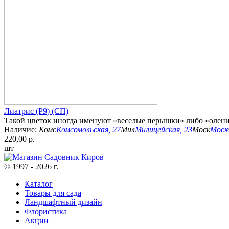
Лиатрис (Р9) (СП)
Такой цветок иногда именуют «веселые перышки» либо «олений 
Наличие:
Комс
Комсомольская, 27
Мил
Милицейская, 23
Моск
Моско
220,00 р.
шт
© 1997 - 2026 г.
Каталог
Товары для сада
Ландшафтный дизайн
Флористика
Акции