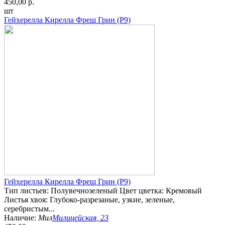
450,00 р.
шт
Гейхерелла Кирелла Фреш Грин (Р9)
Гейхерелла Кирелла Фреш Грин (Р9)
Тип листьев: Полувечнозеленый Цвет цветка: Кремовый
Листья хвоя: Глубоко-разрезаные, узкие, зеленые,
серебристым...
Наличие:
Мил
Милицейская, 23