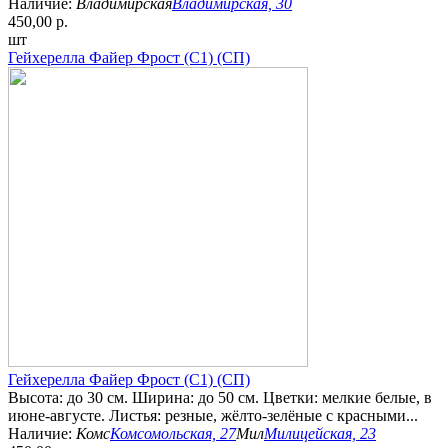
Наличие:
Владимирская
Владимирская, 30
450,00 р.
шт
Гейхерелла Файер Фрост (С1) (СП)
Гейхерелла Файер Фрост (С1) (СП)
Высота: до 30 см. Ширина: до 50 см. Цветки: мелкие белые, в
июне-августе. Листья: резные, жёлто-зелёные с красными...
Наличие:
Комс
Комсомольская, 27
Мил
Милицейская, 23