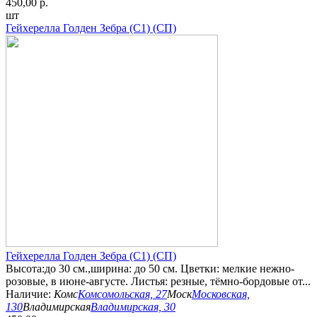
450,00 р.
шт
Гейхерелла Голден Зебра (С1) (СП)
Гейхерелла Голден Зебра (С1) (СП)
Высота:до 30 см.,ширина: до 50 см. Цветки: мелкие нежно-
розовые, в июне-августе. Листья: резные, тёмно-бордовые от...
Наличие:
Комс
Комсомольская, 27
Моск
Московская,
130
Владимирская
Владимирская, 30