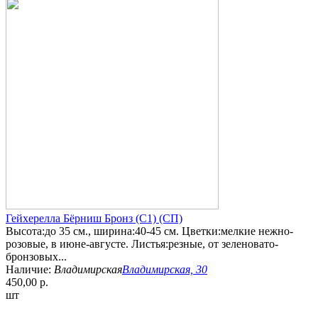
Гейхерелла Бёрниш Бронз (С1) (СП)
Высота:до 35 см., ширина:40-45 см. Цветки:мелкие нежно-
розовые, в июне-августе. Листья:резные, от зеленовато-
бронзовых...
Наличие:
Владимирская
Владимирская, 30
450,00 р.
шт