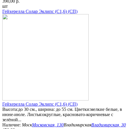
390,00 р.
шт
Гейхерелла Солар Эклипс (С1,6) (СП)
Гейхерелла Солар Эклипс (С1,6) (СП)
Высота:до 30 см., ширина: до 55 см. Цветки:мелкие белые, в
июне-июле. Листья:округлые, красновато-коричневые с
зелёной...
Наличие:
Моск
Московская, 130
Владимирская
Владимирская, 30