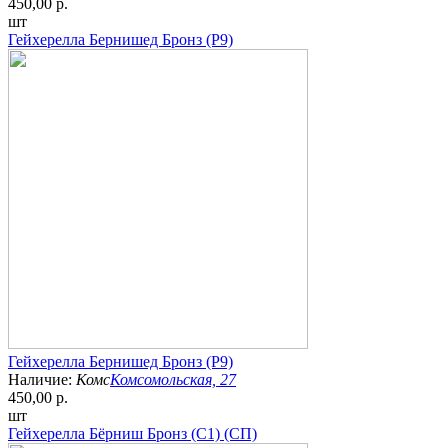
450,00 р.
шт
Гейхерелла Бернишед Бронз (Р9)
Гейхерелла Бернишед Бронз (Р9)
Наличие:
Комс
Комсомольская, 27
450,00 р.
шт
Гейхерелла Бёрниш Бронз (С1) (СП)