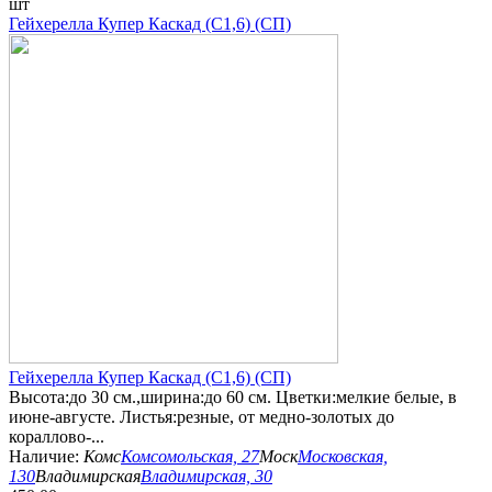
шт
Гейхерелла Купер Каскад (С1,6) (СП)
Гейхерелла Купер Каскад (С1,6) (СП)
Высота:до 30 см.,ширина:до 60 см. Цветки:мелкие белые, в
июне-августе. Листья:резные, от медно-золотых до
кораллово-...
Наличие:
Комс
Комсомольская, 27
Моск
Московская,
130
Владимирская
Владимирская, 30