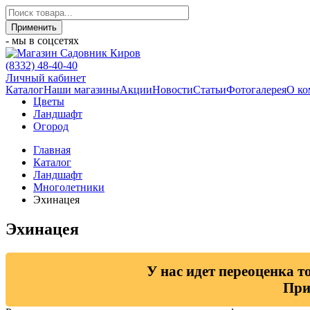
- мы в соцсетях
(8332) 48-40-40
Личный кабинет
Каталог
Наши магазины
Акции
Новости
Статьи
Фотогалерея
О ко
Цветы
Ландшафт
Огород
Главная
Каталог
Ландшафт
Многолетники
Эхинацея
Эхинацея
У нас идет переоценка т
При