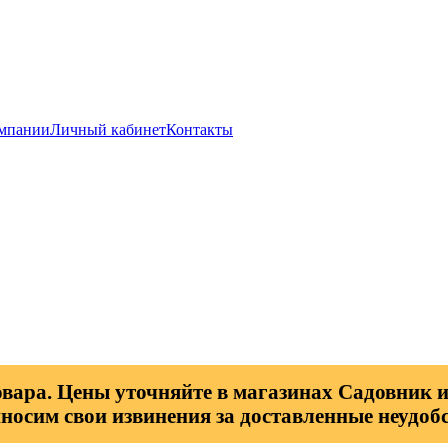
мпании
Личный кабинет
Контакты
овара. Цены уточняйте в магазинах Садовник и
носим свои извинения за доставленные неудобс