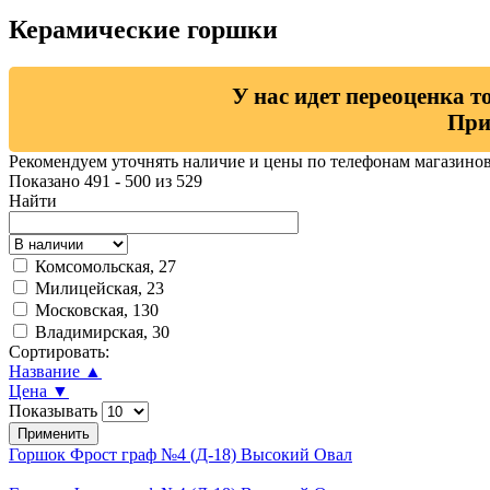
Керамические горшки
У нас идет переоценка т
При
Рекомендуем уточнять наличие и цены по телефонам магазино
Показано 491 - 500 из 529
Найти
Комсомольская, 27
Милицейская, 23
Московская, 130
Владимирская, 30
Сортировать:
Название ▲
Цена ▼
Показывать
Горшок Фрост граф №4 (Д-18) Высокий Овал