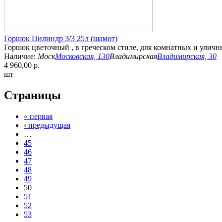
Горшок Цилиндр 3/3 25л (шамот)
Горшок цветочный , в греческом стиле, для комнатных и уличн
Наличие:
Моск
Московская, 130
Владимирская
Владимирская, 30
4 960,00 р.
шт
Страницы
« первая
‹ предыдущая
…
45
46
47
48
49
50
51
52
53